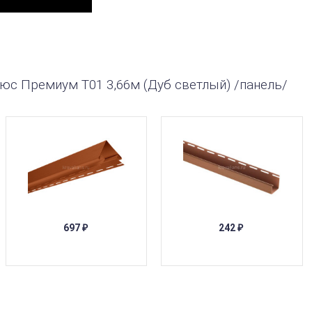
юс Премиум Т01 3,66м (Дуб светлый) /панель/
697
242
₽
₽