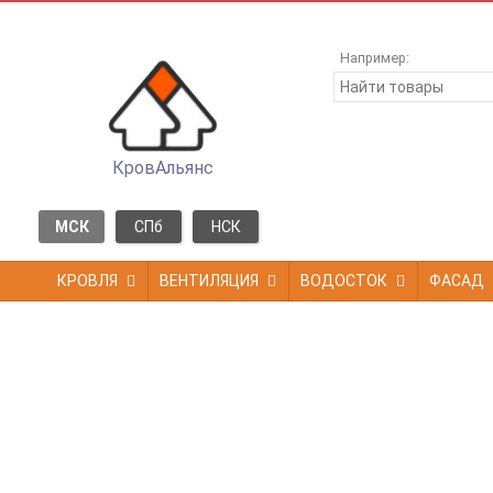
Например:
КровАльянс
МСК
СПб
НСК
КРОВЛЯ
ВЕНТИЛЯЦИЯ
ВОДОСТОК
ФАСАД