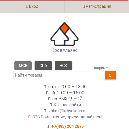
Вход
Регистрация
КровАльянс
МСК
СПб
НСК
Например:
9:00 – 18:00
пн.-пт.
10:00 – 15:00
сб.
ВЫХОДНОЙ
вс.
Как нас найти
zakaz@krovalians.ru
B2B Приложение, присоединяйтесь!
+7(495) 204 2875