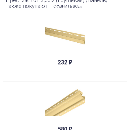
Престиж Т01 3,66м (Грушевая) /панель/
также покупают
СРАВНИТЬ ВСЕ
232
₽
580
₽