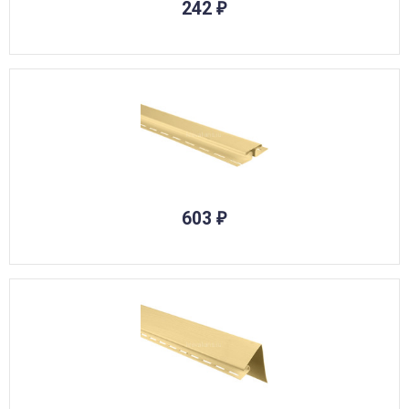
242
₽
603
₽