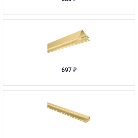
697
₽