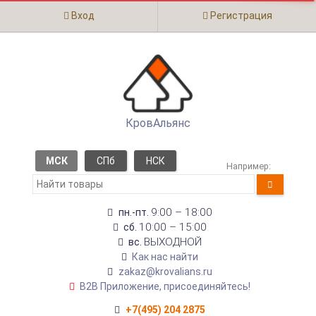
Вход
Регистрация
КровАльянс
МСК
СПб
НСК
Например:
9:00 – 18:00
пн.-пт.
10:00 – 15:00
сб.
ВЫХОДНОЙ
вс.
Как нас найти
zakaz@krovalians.ru
B2B Приложение, присоединяйтесь!
+7(495) 204 2875