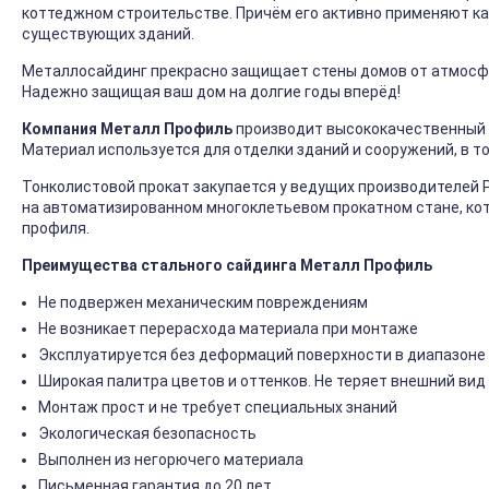
коттеджном строительстве. Причём его активно применяют ка
существующих зданий.
Металлосайдинг прекрасно защищает стены домов от атмосфер
Надежно защищая ваш дом на долгие годы вперёд!
Компания Металл Профиль
производит высококачественный 
Материал используется для отделки зданий и сооружений, в т
Тонколистовой прокат закупается у ведущих производителей 
на автоматизированном многоклетьевом прокатном стане, ко
профиля.
Преимущества стального сайдинга Металл Профиль
Не подвержен механическим повреждениям
Не возникает перерасхода материала при монтаже
Эксплуатируется без деформаций поверхности в диапазоне 
Широкая палитра цветов и оттенков. Не теряет внешний вид
Монтаж прост и не требует специальных знаний
Экологическая безопасность
Выполнен из негорючего материала
Письменная гарантия до 20 лет