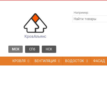
Например:
КровАльянс
МСК
СПб
НСК
КРОВЛЯ
ВЕНТИЛЯЦИЯ
ВОДОСТОК
ФАСАД