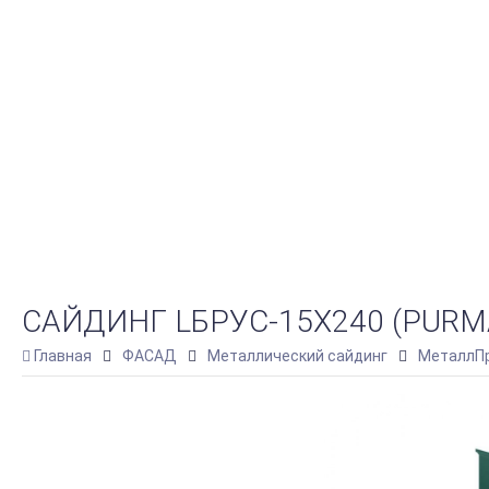
САЙДИНГ LБРУС-15Х240 (PURMA
Главная
ФАСАД
Металлический сайдинг
МеталлПр