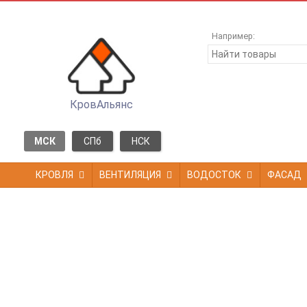
Например:
КровАльянс
МСК
СПб
НСК
КРОВЛЯ
ВЕНТИЛЯЦИЯ
ВОДОСТОК
ФАСАД