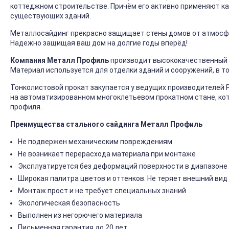
коттеджном строительстве. Причём его активно применяют ка
существующих зданий.
Металлосайдинг прекрасно защищает стены домов от атмосфер
Надежно защищая ваш дом на долгие годы вперёд!
Компания Металл Профиль
производит высококачественный 
Материал используется для отделки зданий и сооружений, в т
Тонколистовой прокат закупается у ведущих производителей 
на автоматизированном многоклетьевом прокатном стане, ко
профиля.
Преимущества стального сайдинга Металл Профиль
Не подвержен механическим повреждениям
Не возникает перерасхода материала при монтаже
Эксплуатируется без деформаций поверхности в диапазоне 
Широкая палитра цветов и оттенков. Не теряет внешний вид
Монтаж прост и не требует специальных знаний
Экологическая безопасность
Выполнен из негорючего материала
Письменная гарантия до 20 лет