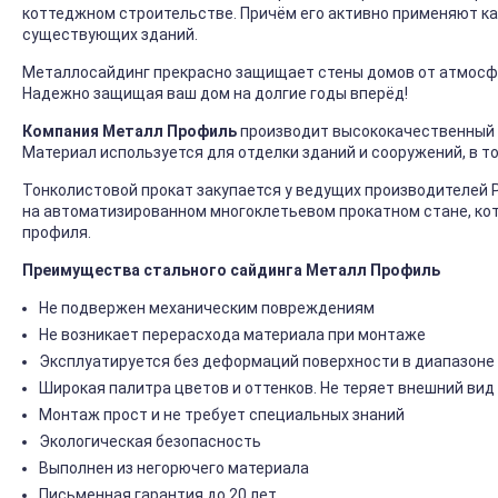
коттеджном строительстве. Причём его активно применяют ка
существующих зданий.
Металлосайдинг прекрасно защищает стены домов от атмосфер
Надежно защищая ваш дом на долгие годы вперёд!
Компания Металл Профиль
производит высококачественный 
Материал используется для отделки зданий и сооружений, в т
Тонколистовой прокат закупается у ведущих производителей 
на автоматизированном многоклетьевом прокатном стане, ко
профиля.
Преимущества стального сайдинга Металл Профиль
Не подвержен механическим повреждениям
Не возникает перерасхода материала при монтаже
Эксплуатируется без деформаций поверхности в диапазоне 
Широкая палитра цветов и оттенков. Не теряет внешний вид
Монтаж прост и не требует специальных знаний
Экологическая безопасность
Выполнен из негорючего материала
Письменная гарантия до 20 лет