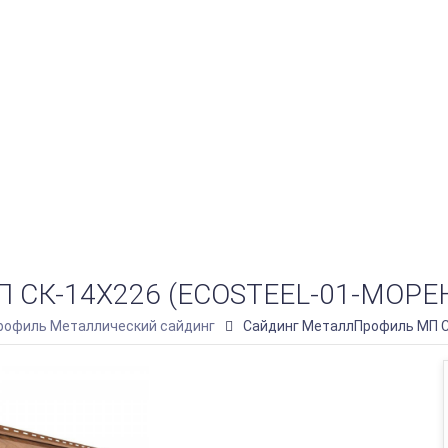
К-14Х226 (ECOSTEEL-01-МОРЕН
офиль Металлический сайдинг
Сайдинг МеталлПрофиль МП С