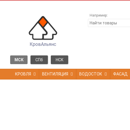
Например:
КровАльянс
МСК
СПб
НСК
КРОВЛЯ
ВЕНТИЛЯЦИЯ
ВОДОСТОК
ФАСАД