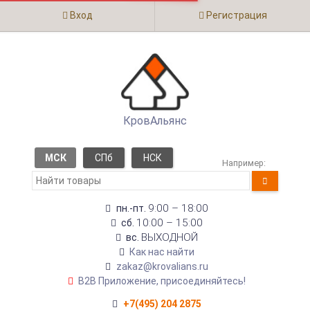
Вход
Регистрация
КровАльянс
МСК
СПб
НСК
Например:
9:00 – 18:00
пн.-пт.
10:00 – 15:00
сб.
ВЫХОДНОЙ
вс.
Как нас найти
zakaz@krovalians.ru
B2B Приложение, присоединяйтесь!
+7(495) 204 2875