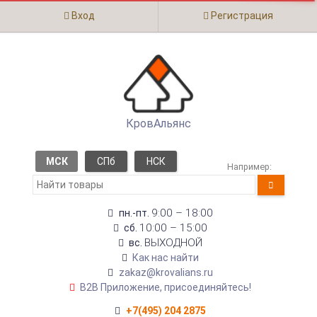
Вход
Регистрация
КровАльянс
МСК
СПб
НСК
Например:
9:00 – 18:00
пн.-пт.
10:00 – 15:00
сб.
ВЫХОДНОЙ
вс.
Как нас найти
zakaz@krovalians.ru
B2B Приложение, присоединяйтесь!
+7(495) 204 2875