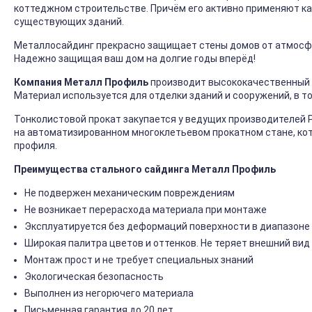
коттеджном строительстве. Причём его активно применяют ка
существующих зданий.
Металлосайдинг прекрасно защищает стены домов от атмосфер
Надежно защищая ваш дом на долгие годы вперёд!
Компания Металл Профиль
производит высококачественный 
Материал используется для отделки зданий и сооружений, в т
Тонколистовой прокат закупается у ведущих производителей 
на автоматизированном многоклетьевом прокатном стане, ко
профиля.
Преимущества стального сайдинга Металл Профиль
Не подвержен механическим повреждениям
Не возникает перерасхода материала при монтаже
Эксплуатируется без деформаций поверхности в диапазоне 
Широкая палитра цветов и оттенков. Не теряет внешний вид
Монтаж прост и не требует специальных знаний
Экологическая безопасность
Выполнен из негорючего материала
Письменная гарантия до 20 лет