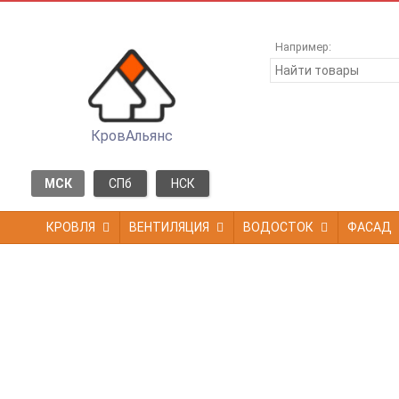
Например:
КровАльянс
МСК
СПб
НСК
КРОВЛЯ
ВЕНТИЛЯЦИЯ
ВОДОСТОК
ФАСАД