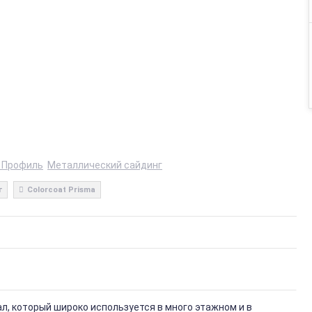
 Профиль
Металлический сайдинг
г
Colorcoat Prisma
, который широко используется в много этажном и в