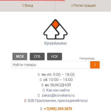
Вход
Регистрация
КровАльянс
МСК
СПб
НСК
Например:
9:00 – 18:00
пн.-пт.
10:00 – 15:00
сб.
ВЫХОДНОЙ
вс.
Как нас найти
zakaz@krovalians.ru
B2B Приложение, присоединяйтесь!
+7(495) 204 2875