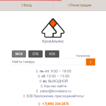
Вход
Регистрация
КровАльянс
МСК
СПб
НСК
Например:
9:00 – 18:00
пн.-пт.
10:00 – 15:00
сб.
ВЫХОДНОЙ
вс.
Как нас найти
zakaz@krovalians.ru
B2B Приложение, присоединяйтесь!
+7(495) 204 2875