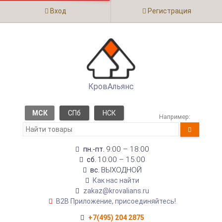
Вход
Регистрация
КровАльянс
МСК
СПб
НСК
Например:
9:00 – 18:00
пн.-пт.
10:00 – 15:00
сб.
ВЫХОДНОЙ
вс.
Как нас найти
zakaz@krovalians.ru
B2B Приложение, присоединяйтесь!
+7(495) 204 2875