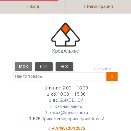
Вход
Регистрация
КровАльянс
МСК
СПб
НСК
Например:
9:00 – 18:00
пн.-пт.
10:00 – 15:00
сб.
ВЫХОДНОЙ
вс.
Как нас найти
zakaz@krovalians.ru
B2B Приложение, присоединяйтесь!
+7(495) 204 2875