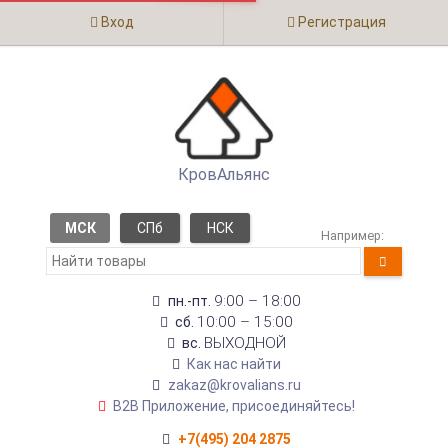
Вход
Регистрация
КровАльянс
МСК
СПб
НСК
Например:
9:00 – 18:00
пн.-пт.
10:00 – 15:00
сб.
ВЫХОДНОЙ
вс.
Как нас найти
zakaz@krovalians.ru
B2B Приложение, присоединяйтесь!
+7(495) 204 2875