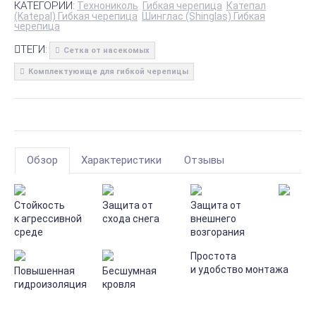
КАТЕГОРИИ:
Технониколь
Гибкая черепица
Катепал
(Katepal) Гибкая черепица
Шинглас (Shinglas) Гибкая
черепица
ТЕГИ:
Сетка от насекомых
Комплектуюище для гибкой черепицы
Обзор
Характеристики
Отзывы
Стойкость
Защита от
Защита от
к агрессивной
схода снега
внешнего
среде
возгорания
Простота
и удобство монтажа
Повышенная
Бесшумная
гидроизоляция
кровля