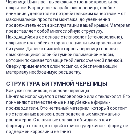
Черепица Шинглас - высококачественное кровельное
покрытие. В процессе разработки черепицы, особое
внимание уделяется её потребительским качествам – от
максимальной простоты монтажа, до увеличения
продолжительности эксплуатации вашей крыши. Материал
представляет собой многослойную структуру.
Находящийся в ее основе стеклохолст (стекловолокно),
покрывается с обеих сторон специальным кровельным
битумом. Далее с нижней стороны черепицы наносят
самоклеющийся слой битумной полимерной массы,
который покрывается защитной легкосъемной пленкой.
Сверху применяется слой посыпки, обеспечивающий
материалу необходимую расцветку.
СТРУКТУРА БИТУМНОЙ ЧЕРЕПИЦЫ
Как уже говорилось, в основе черепицы
Шинглас используется стекловолокно или стеклохолст. Его
применяют отечественные и зарубежные фирмы-
производители. Это нетканый материал, который состоит
из стеклянных волокон, распределенных максимально
равномерно. Стеклянные волокна объединяются и
формируют холст, который отлично удерживает форму, не
подвержен коррозии и не гниет.