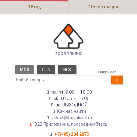
Вход
Регистрация
КровАльянс
МСК
СПб
НСК
Например:
9:00 – 18:00
пн.-пт.
10:00 – 15:00
сб.
ВЫХОДНОЙ
вс.
Как нас найти
zakaz@krovalians.ru
B2B Приложение, присоединяйтесь!
+7(495) 204 2875