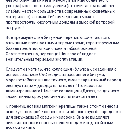
невосприимчива к негативному влиянию солнечного
ультрафиолетового излучения (это считается наиболее
слабым местом большинства современных кровельных
материалов), а также Гибкая черепица может
противостоять кислотным дождям и высокой ветровой
нагрузке!
Все преимущества битумной черепицы сочетаются с
отличными прочностными параметрами, гарантируемыми
базальтовой посыпкой слоев и гибкой основой.
Соответственно, черепица Шинглас обладает
значительным периодом эксплуатации.
Следует отметить, что коллекция «Ультра», созданная с
использованием СБС-модифицированного битума,
морозостойкого и эластичного, имеет гарантийный период
эксплуатации – двадцать пять лет. Что касается
ламинированного Шинглас коллекции «Джаз», то для него
гарантийный срок увеличен до пятидесяти лет!
К преимуществам мягкой черепицы также стоит отнести
высокую пожаробезопасность и абсолютную безвредность
для окружающей среды и человека. Она не выделяет
никаких запаха и опасных веществ даже под знойными
лучами солнца.