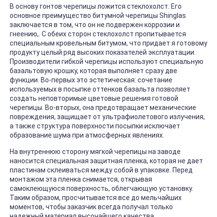
В основу гонтов черепицы ложится стеклохолст. Его
основное преимущество битумной черепицы Shinglas
заключается в том, что он не подвержен коррозии и
гнеению,. С обеих сторон стеклохолст пропитывается
специальным кровельным битумом, что придает я готовому
продукту целый ряд высоких показателей эксплуатации.
Производители гибкой черепицы используют специальную
базальтовую крошку, которая выполняет сразу две
функции. Во-первых это эстетическая: сочетание
используемых в посыпке оттенков базальта позволяет
создать неповторимые цветовые решения готовой
черепицы. Во-вторых, она предотвращает механические
повреждения, защищает от ультрафиолетового излучения,
а также структура поверхности посыпки исключает
образование шума при атмосферных явлениях.
На внутреннюю сторону мягкой черепицы на заводе
наносится специальная защитная пленка, которая не дает
пластинам склеиваться между собой в упаковке. Перед
монтажом эта пленка снимается, открывая
самоклеющуюся поверхность, облегчающую установку.
Таким образом, просчитывается все до мельчайших
моментов, чтобы заказчик всегда получал только
надежный материал высочайшего качества.