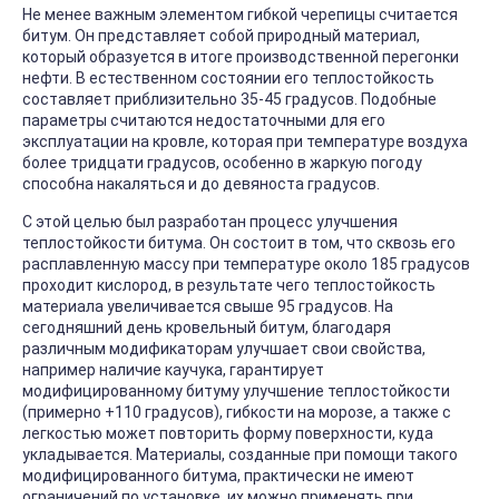
Не менее важным элементом гибкой черепицы считается
битум. Он представляет собой природный материал,
который образуется в итоге производственной перегонки
нефти. В естественном состоянии его теплостойкость
составляет приблизительно 35-45 градусов. Подобные
параметры считаются недостаточными для его
эксплуатации на кровле, которая при температуре воздуха
более тридцати градусов, особенно в жаркую погоду
способна накаляться и до девяноста градусов.
С этой целью был разработан процесс улучшения
теплостойкости битума. Он состоит в том, что сквозь его
расплавленную массу при температуре около 185 градусов
проходит кислород, в результате чего теплостойкость
материала увеличивается свыше 95 градусов. На
сегодняшний день кровельный битум, благодаря
различным модификаторам улучшает свои свойства,
например наличие каучука, гарантирует
модифицированному битуму улучшение теплостойкости
(примерно +110 градусов), гибкости на морозе, а также с
легкостью может повторить форму поверхности, куда
укладывается. Материалы, созданные при помощи такого
модифицированного битума, практически не имеют
ограничений по установке, их можно применять при