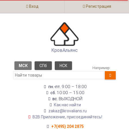
Вход
Регистрация
КровАльянс
МСК
СПб
НСК
Например:
9:00 – 18:00
пн.-пт.
10:00 – 15:00
сб.
ВЫХОДНОЙ
вс.
Как нас найти
zakaz@krovalians.ru
B2B Приложение, присоединяйтесь!
+7(495) 204 2875