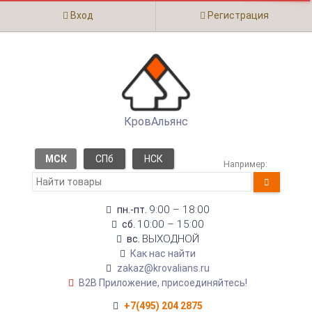
Вход
Регистрация
КровАльянс
МСК
СПб
НСК
Например:
9:00 – 18:00
пн.-пт.
10:00 – 15:00
сб.
ВЫХОДНОЙ
вс.
Как нас найти
zakaz@krovalians.ru
B2B Приложение, присоединяйтесь!
+7(495) 204 2875