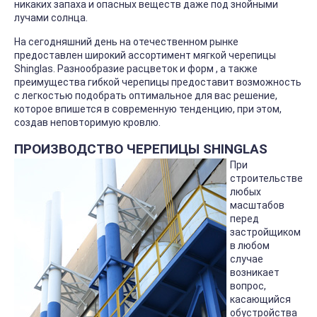
никаких запаха и опасных веществ даже под знойными
лучами солнца.
На сегодняшний день на отечественном рынке
предоставлен широкий ассортимент мягкой черепицы
Shinglas. Разнообразие расцветок и форм , а также
преимущества гибкой черепицы предоставит возможность
с легкостью подобрать оптимальное для вас решение,
которое впишется в современную тенденцию, при этом,
создав неповторимую кровлю.
ПРОИЗВОДСТВО ЧЕРЕПИЦЫ SHINGLAS
При
строительстве
любых
масштабов
перед
застройщиком
в любом
случае
возникает
вопрос,
касающийся
обустройства