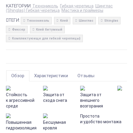
КАТЕГОРИИ:
Технониколь
Гибкая черепица
Шинглас
(Shinglas) Гибкая черепица
Мастика и праймеры
ТЕГИ:
Технониколь
Клей
Шинглас
Shinglas
Фиксер
Клей битумный
Комплектуюище для гибкой черепицы}
Обзор
Характеристики
Отзывы
Стойкость
Защита от
Защита от
к агрессивной
схода снега
внешнего
среде
возгорания
Простота
и удобство монтажа
Повышенная
Бесшумная
гидроизоляция
кровля