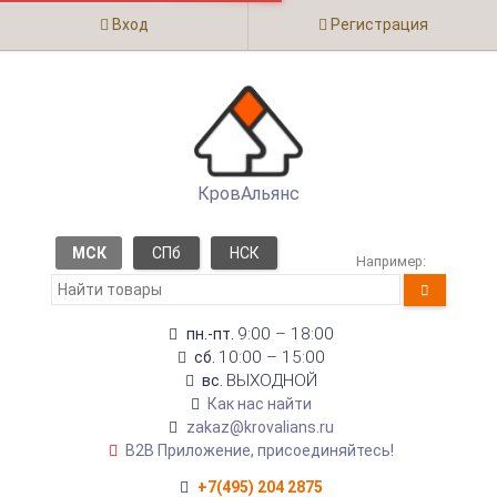
Вход
Регистрация
КровАльянс
МСК
СПб
НСК
Например:
9:00 – 18:00
пн.-пт.
10:00 – 15:00
сб.
ВЫХОДНОЙ
вс.
Как нас найти
zakaz@krovalians.ru
B2B Приложение, присоединяйтесь!
+7(495) 204 2875