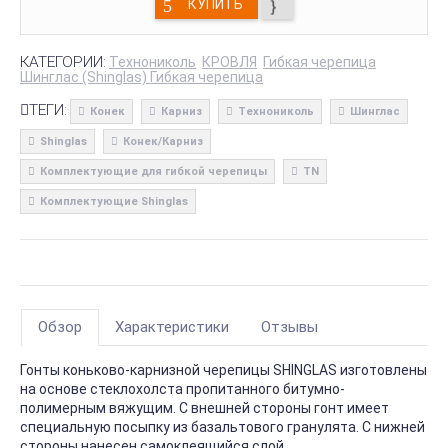
КУПИТЬ
КАТЕГОРИИ:
Технониколь
КРОВЛЯ
Гибкая черепица
Шинглас (Shinglas) Гибкая черепица
ТЕГИ:
Конек
Карниз
Технониколь
Шинглас
Shinglas
Конек/Карниз
Комплектующие для гибкой черепицы
TN
Комплектующие Shinglas
Обзор
Характеристики
Отзывы
Гонты коньково-карнизной черепицы SHINGLAS изготовлены
на основе стеклохолста пропитанного битумно-
полимерным вяжущим. С внешней стороны гонт имеет
специальную посыпку из базальтового гранулята. С нижней
стороны нанесен самоклеящийся слой.