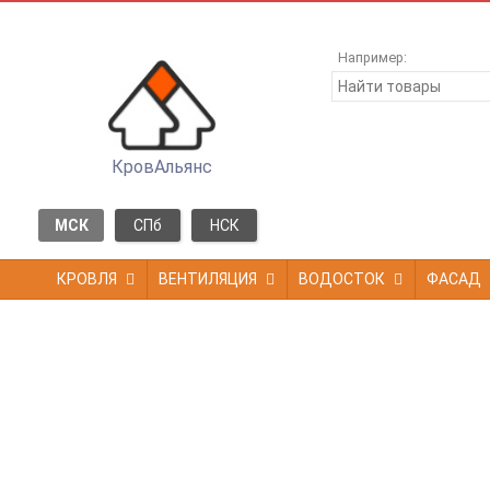
Например:
КровАльянс
МСК
СПб
НСК
КРОВЛЯ
ВЕНТИЛЯЦИЯ
ВОДОСТОК
ФАСАД