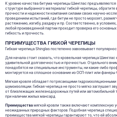
К уровню качества битума черепицы Шинглас предъявляются 
структуре выбранного материала/ гибкой черепицы, обратите 
прочности и надежности компания силами своих научно-иссл
проведением испытаний, где битум не просто морозят, размяг
растяжению, изгибу, раздиру и пр. Соответственно, в условия
любой произведенной партии проходит проверка его основных 
гибкость и прочность.
ПРЕИМУЩЕСТВА ГИБКОЙ ЧЕРЕПИЦЫ
Гибкая черепица Shinglas постепенно завоевывает популярно
Для начала стоит сказать, что кровельная черепица Шингла
удивительной долговечностью и прочностью. Отдельного внима
понадобятся ни специальные инструменты, ни какие-либо пр
монтируется на сплошное основание из ОСП-плит или фанеры 
Мягкая кровля обладает потрясающими гидроизоляционными 
шумоизоляции. Гибкая черепица не просто мягко заглушает зв
от близлежащих железнодорожных путей или автомобильной т
при наличии жилых мансард.
Преимущества
мягкой кровли также включают комплексную у
неожиданных природных факторов. Подобная черепица специа
преимущества мягкой черепицы гарантируют то, что ей абсолю