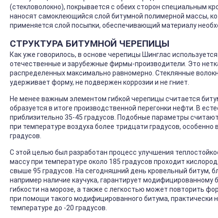
(стекловолокно), покрывается с обеих сторон специальным к
наносят самоклеющийся слой битумной полимерной массы, ко
применяется слой посыпки, обеспечивающий материалу необх
СТРУКТУРА БИТУМНОЙ ЧЕРЕПИЦЫ
Как уже говорилось, в основе черепицы Шинглас используется
отечественные и зарубежные фирмы-производители. Это нетка
распределенных максимально равномерно. Стеклянные волокн
удерживает форму, не подвержен коррозии и не гниет.
Не менее важным элементом гибкой черепицы считается биту
образуется в итоге производственной перегонки нефти. В ест
приблизительно 35-45 градусов. Подобные параметры считают
при температуре воздуха более тридцати градусов, особенно 
градусов.
С этой целью был разработан процесс улучшения теплостойкос
массу при температуре около 185 градусов проходит кислород
свыше 95 градусов. На сегодняшний день кровельный битум, 
например наличие каучука, гарантирует модифицированному б
гибкости на морозе, а также с легкостью может повторить фо
при помощи такого модифицированного битума, практически н
температуре до -20 градусов.