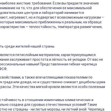
наиболее жесткие требования. Если вы придаете значение
внимание на то, что для обеспечения ее максимальной
едовательских центров и лабораторий занимается
чают, нагревают, но и подвергают всевозможным нагрузкам –
х, которые максимально приближенны к реальным, на образце
характеристик – теплостойкость, температура размягчения,
сть среди жителей нашей страны.
с является пятислойным материалом, характеризующимся
ния заслуживает простота и лёгкость её укладки. От вас не
офессиональные навыки! Представленная гибкая черепица
ФСФ.
свойствами, а также впечатляющими показателями по
ук града или дождя, но и существенно снижает децибелы шума
рассы. Эти качества мягкой кровли являются особо полезным
стойчивость в отношении изменчивых климатических и
льно создана для суровых отечественных условий! Такие
тно не страшны - ни лютые морозы, ни летний зной. Черепица