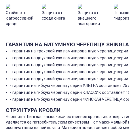
Стойкость
Защита от
Защита от
Повыше
к агрессивной
схода снега
внешнего
гидрои
среде
возгорания
ГАРАНТИЯ НА БИТУМНУЮ ЧЕРЕПИЦУ SHINGL
- гарантия на трехслойную ламинированную черепицу серии
- гарантия на двухслойную ламинированную черепицу серии
- гарантия на двухслойную ламинированную черепицу серии 
- гарантия на двухслойную ламинированную черепицу серии
- гарантия на двухслойную ламинированную черепицу серии
- гарантия на гибкую черепицу серии УЛЬТРА составляет 25 
- гарантия на гибкую черепицу серии КЛАССИК составляет 15
- гарантия на гибкую черепицу серии ФИНСКАЯ ЧЕРЕПИЦА сос
СТРУКТУРА КРОВЛИ
Черепица Шинглас - высококачественное кровельное покрытие
уделяется её потребительским качествам – от максимальной
эксплуатации вашей крыши. Материал представляет собой мно