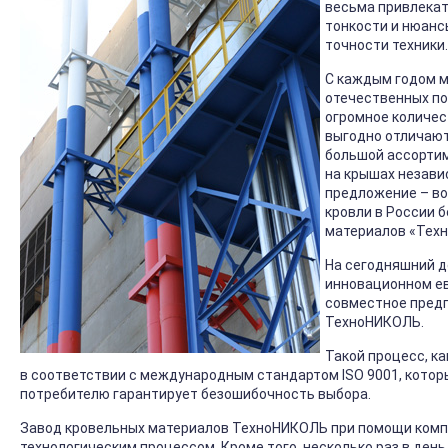
весьма привлекат
тонкости и нюанс
точности техники.
С каждым годом м
отечественных по
огромное количес
выгодно отличают
большой ассортим
на крышах незави
предложение – во
кровли в России 
материалов «Тех
На сегодняшний д
инновационном ев
совместное предп
ТехноНИКОЛЬ.
Такой процесс, к
в соответствии с международным стандартом ISO 9001, которы
потребителю гарантирует безошибочность выбора.
Завод кровельных материалов ТехноНИКОЛЬ при помощи комп
технологическим процессом. Кроме того, несколько раз в ден