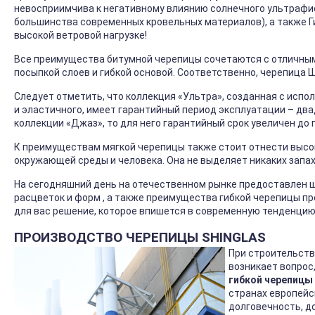
невосприимчива к негативному влиянию солнечного ультрафи
большинства современных кровельных материалов), а также 
высокой ветровой нагрузке!
Все преимущества битумной черепицы сочетаются с отличны
посыпкой слоев и гибкой основой. Соответственно, черепица
Следует отметить, что коллекция «Ультра», созданная с исп
и эластичного, имеет гарантийный период эксплуатации – два
коллекции «Джаз», то для него гарантийный срок увеличен до 
К преимуществам мягкой черепицы также стоит отнести выс
окружающей среды и человека. Она не выделяет никаких запа
На сегодняшний день на отечественном рынке предоставлен ш
расцветок и форм , а также преимущества гибкой черепицы 
для вас решение, которое впишется в современную тенденцию,
ПРОИЗВОДСТВО ЧЕРЕПИЦЫ SHINGLAS
При строительств
возникает вопрос
гибкой черепицы
странах европейс
долговечность, д