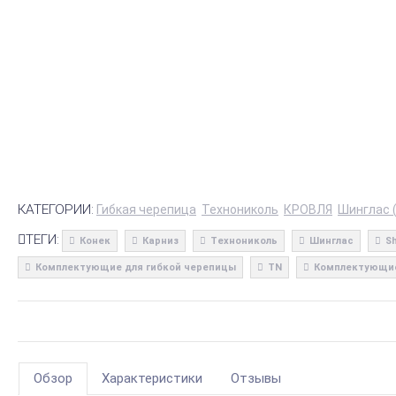
КАТЕГОРИИ:
Гибкая черепица
Технониколь
КРОВЛЯ
Шинглас (
ТЕГИ:
Конек
Карниз
Технониколь
Шинглас
Sh
Комплектующие для гибкой черепицы
TN
Комплектующие
Обзор
Характеристики
Отзывы