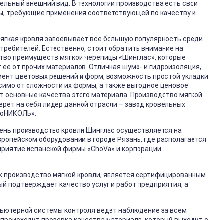
ельный внешний вид. В технологии производства есть свои
ы, требующие применения соответствующей по качеству и
ягкая кровля завоевывает все большую популярность среди
требителей. Естественно, стоит обратить внимание на
тво преимуществ мягкой черепицы «Шинглас», которые
 её от прочих материалов. Отличная шумо- и гидроизоляция,
ент цветовых решений и форм, возможность простой укладки
симо от сложности их формы, а также выгодное ценовое
т основные качества этого материала. Производство мягкой
берет на себя лидер данной отрасли – завод кровельных
ноНИКОЛЬ».
ень производство кровли Шинглас осуществляется на
ропейском оборудовании в городе Рязань, где располагается
риятие испанской фирмы «ChoVa» и корпорации
ак производство мягкой кровли, является сертифицированным
й подтверждает качество услуг и работ предприятия, а
ьютерной системы контроля ведет наблюдение за всем
ь происходит проверка качества материала, который выходит с