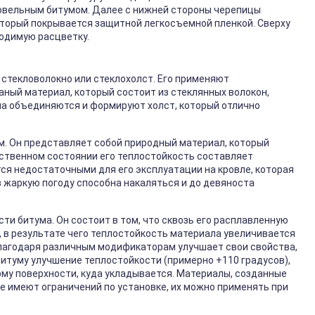
ровельным битумом. Далее с нижней стороны черепицы
торый покрывается защитной легкосъемной пленкой. Сверху
одимую расцветку.
 стекловолокно или стеклохолст. Его применяют
ный материал, который состоит из стеклянных волокон,
а объединяются и формируют холст, который отлично
м. Он представляет собой природный материал, который
ественном состоянии его теплостойкость составляет
ся недостаточными для его эксплуатации на кровле, которая
в жаркую погоду способна накаляться и до девяноста
ти битума. Он состоит в том, что сквозь его расплавленную
, в результате чего теплостойкость материала увеличивается
благодаря различным модификаторам улучшает свои свойства,
итуму улучшение теплостойкости (примерно +110 градусов),
рму поверхности, куда укладывается. Материалы, созданные
е имеют ограничений по установке, их можно применять при