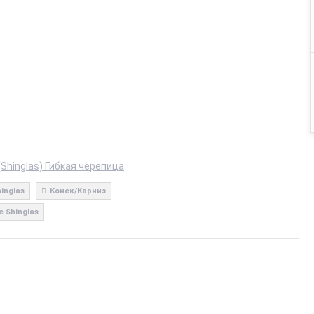
Shinglas) Гибкая черепица
inglas
Конек/Карниз
 Shinglas