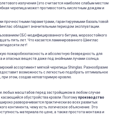
олетового излучения (это считается наиболее слабым местом
Гибкая черепица может противостоять кислотным дождям и
ми прочностными параметрами, гарантируемыми базальтовой
 Шинглас обладает значительным периодом эксплуатации.
ользованием СБС-модифицированного битума, морозостойкого
дцать пять лет. Что касается ламинированного Шинглас
пятидесяти лет!
окую пожаробезопасность и абсолютную безвредность для
ха и опасных веществ даже под знойными лучами солнца.
ирокий ассортимент мягкой черепицы Shinglas. Разнообразие
предоставит возможность с легкостью подобрать оптимальное
 при этом, создав неповторимую кровлю.
е любых масштабов перед застройщиком в любом случае
, касающийся обустройства кровли. Поэтому
производство
широко разворачивается практически во всех развитых
кого континента, чему есть логическое объяснение. Это
оступность материала по цене, а также простота монтажа и