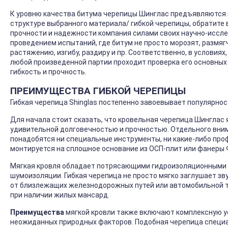
К уровню качества битума черепицы Шинглас предъявляются 
структуре выбранного материала/ гибкой черепицы, обратите 
прочности и надежности компания силами своих научно-иссл
проведением испытаний, где битум не просто морозят, размяг
растяжению, изгибу, раздиру и пр. Соответственно, в условия
любой произведенной партии проходит проверка его основных 
гибкость и прочность.
ПРЕИМУЩЕСТВА ГИБКОЙ ЧЕРЕПИЦЫ
Гибкая черепица Shinglas постепенно завоевывает популярно
Для начала стоит сказать, что кровельная черепица Шингла
удивительной долговечностью и прочностью. Отдельного внима
понадобятся ни специальные инструменты, ни какие-либо пр
монтируется на сплошное основание из ОСП-плит или фанеры 
Мягкая кровля обладает потрясающими гидроизоляционными 
шумоизоляции. Гибкая черепица не просто мягко заглушает зв
от близлежащих железнодорожных путей или автомобильной т
при наличии жилых мансард.
Преимущества
мягкой кровли также включают комплексную у
неожиданных природных факторов. Подобная черепица специа