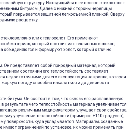
гослойную структуру. Находящийся в ее основе стеклохолст
ровельным битумом. Далее с нижней стороны черепицы
торый покрывается защитной легкосъемной пленкой. Сверху
одимую расцветку.
 стекловолокно или стеклохолст. Его применяют
ный материал, который состоит из стеклянных волокон,
а объединяются и формируют холст, который отлично
м. Он представляет собой природный материал, который
ественном состоянии его теплостойкость составляет
ся недостаточными для его эксплуатации на кровле, которая
в жаркую погоду способна накаляться и до девяноста
ти битума. Он состоит в том, что сквозь его расплавленную
, в результате чего теплостойкость материала увеличивается
благодаря различным модификаторам улучшает свои свойства,
итуму улучшение теплостойкости (примерно +110 градусов),
рму поверхности, куда укладывается. Материалы, созданные
е имеют ограничений по установке, их можно применять при