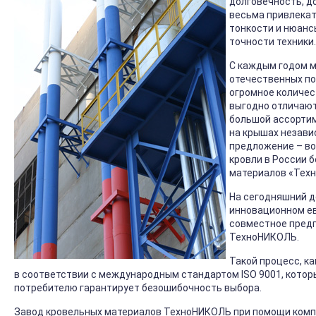
долговечность, д
весьма привлекат
тонкости и нюанс
точности техники.
С каждым годом м
отечественных по
огромное количес
выгодно отличают
большой ассортим
на крышах незави
предложение – во
кровли в России 
материалов «Тех
На сегодняшний д
инновационном ев
совместное предп
ТехноНИКОЛЬ.
Такой процесс, к
в соответствии с международным стандартом ISO 9001, которы
потребителю гарантирует безошибочность выбора.
Завод кровельных материалов ТехноНИКОЛЬ при помощи комп