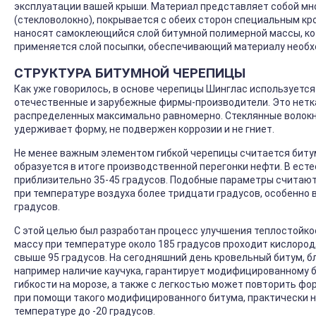
эксплуатации вашей крыши. Материал представляет собой мно
(стекловолокно), покрывается с обеих сторон специальным к
наносят самоклеющийся слой битумной полимерной массы, ко
применяется слой посыпки, обеспечивающий материалу необх
СТРУКТУРА БИТУМНОЙ ЧЕРЕПИЦЫ
Как уже говорилось, в основе черепицы Шинглас используется
отечественные и зарубежные фирмы-производители. Это нетка
распределенных максимально равномерно. Стеклянные волокн
удерживает форму, не подвержен коррозии и не гниет.
Не менее важным элементом гибкой черепицы считается биту
образуется в итоге производственной перегонки нефти. В ест
приблизительно 35-45 градусов. Подобные параметры считают
при температуре воздуха более тридцати градусов, особенно 
градусов.
С этой целью был разработан процесс улучшения теплостойкос
массу при температуре около 185 градусов проходит кислород
свыше 95 градусов. На сегодняшний день кровельный битум, 
например наличие каучука, гарантирует модифицированному б
гибкости на морозе, а также с легкостью может повторить фо
при помощи такого модифицированного битума, практически н
температуре до -20 градусов.