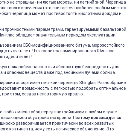
тно не страшны - ни лютые морозы, ни летний зной. Черепица
олетового излучения (это считается наиболее слабым местом
Гибкая черепица может противостоять кислотным дождям и
ми прочностными параметрами, гарантируемыми базальтовой
 Шинглас обладает значительным периодом эксплуатации.
ользованием СБС-модифицированного битума, морозостойкого
дцать пять лет. Что касается ламинированного Шинглас
пятидесяти лет!
окую пожаробезопасность и абсолютную безвредность для
ха и опасных веществ даже под знойными лучами солнца.
ирокий ассортимент мягкой черепицы Shinglas. Разнообразие
предоставит возможность с легкостью подобрать оптимальное
 при этом, создав неповторимую кровлю.
е любых масштабов перед застройщиком в любом случае
, касающийся обустройства кровли. Поэтому
производство
широко разворачивается практически во всех развитых
кого континента, чему есть логическое объяснение. Это