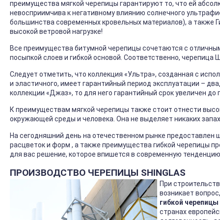
преимущества мягкой черепицы гарантируют то, что ей абсолю
невосприимчива к негативному влиянию солнечного ультрафи
большинства современных кровельных материалов), а также 
высокой ветровой нагрузке!
Все преимущества битумной черепицы сочетаются с отличны
посыпкой слоев и гибкой основой. Соответственно, черепица
Следует отметить, что коллекция «Ультра», созданная с исп
и эластичного, имеет гарантийный период эксплуатации – два
коллекции «Джаз», то для него гарантийный срок увеличен до 
К преимуществам мягкой черепицы также стоит отнести выс
окружающей среды и человека. Она не выделяет никаких запа
На сегодняшний день на отечественном рынке предоставлен ш
расцветок и форм , а также преимущества гибкой черепицы 
для вас решение, которое впишется в современную тенденцию,
ПРОИЗВОДСТВО ЧЕРЕПИЦЫ SHINGLAS
При строительств
возникает вопрос
гибкой черепицы
странах европейс