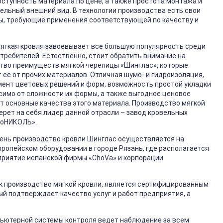
оступность материала по цене, а также простота монтажа и
ельный внешний вид. В технологии производства есть свои
ы, требующие применения соответствующей по качеству и
ягкая кровля завоевывает все большую популярность среди
требителей. Естественно, стоит обратить внимание на
тво преимуществ мягкой черепицы «Шинглас», которые
 её от прочих материалов. Отличная шумо- и гидроизоляция,
ент цветовых решений и форм, возможность простой укладки
симо от сложности их формы, а также выгодное ценовое
т основные качества этого материала. Производство мягкой
берет на себя лидер данной отрасли – завод кровельных
ноНИКОЛЬ».
ень производство кровли Шинглас осуществляется на
ропейском оборудовании в городе Рязань, где располагается
риятие испанской фирмы «ChoVa» и корпорации
ак производство мягкой кровли, является сертифицированным
й подтверждает качество услуг и работ предприятия, а
ьютерной системы контроля ведет наблюдение за всем