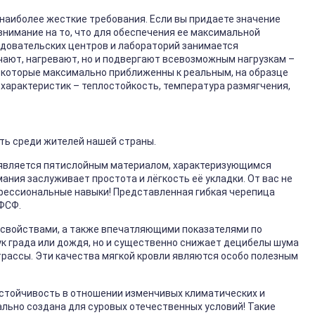
наиболее жесткие требования. Если вы придаете значение
внимание на то, что для обеспечения ее максимальной
едовательских центров и лабораторий занимается
чают, нагревают, но и подвергают всевозможным нагрузкам –
х, которые максимально приближенны к реальным, на образце
характеристик – теплостойкость, температура размягчения,
сть среди жителей нашей страны.
с является пятислойным материалом, характеризующимся
ния заслуживает простота и лёгкость её укладки. От вас не
офессиональные навыки! Представленная гибкая черепица
ФСФ.
свойствами, а также впечатляющими показателями по
ук града или дождя, но и существенно снижает децибелы шума
рассы. Эти качества мягкой кровли являются особо полезным
стойчивость в отношении изменчивых климатических и
льно создана для суровых отечественных условий! Такие