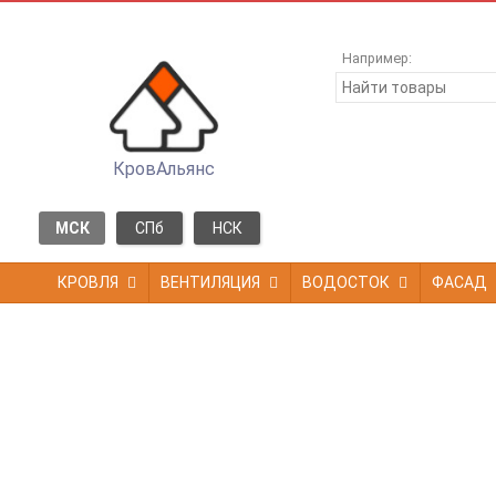
Например:
КровАльянс
МСК
СПб
НСК
КРОВЛЯ
ВЕНТИЛЯЦИЯ
ВОДОСТОК
ФАСАД