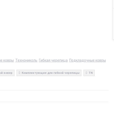
е ковры
Технониколь
Гибкая черепица
Подкладочные ковры
й ковер
Комплектующие для гибкой черепицы
TN