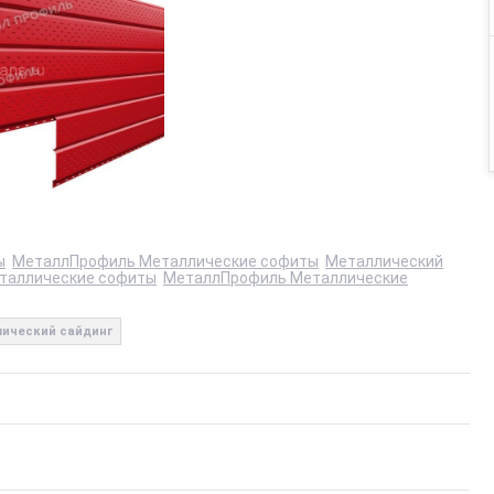
ы
МеталлПрофиль Металлические софиты
Металлический
таллические софиты
МеталлПрофиль Металлические
ический сайдинг