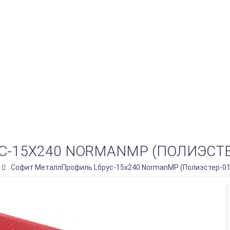
15Х240 NORMANMP (ПОЛИЭСТЕР-0
Софит МеталлПрофиль Lбрус-15х240 NormanMP (Полиэстер-01-3