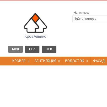
Например:
КровАльянс
МСК
СПб
НСК
КРОВЛЯ
ВЕНТИЛЯЦИЯ
ВОДОСТОК
ФАСАД