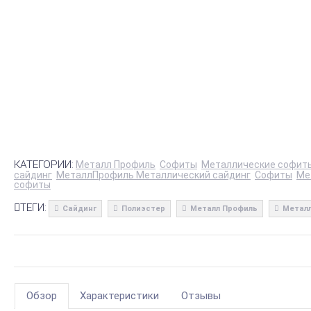
КАТЕГОРИИ:
Металл Профиль
Софиты
Металлические софит
сайдинг
МеталлПрофиль Металлический сайдинг
Софиты
Ме
софиты
ТЕГИ:
Сайдинг
Полиэстер
Металл Профиль
Металл
Обзор
Характеристики
Отзывы