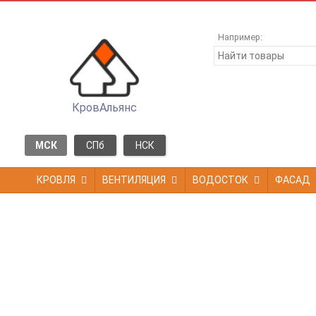
Например:
КровАльянс
МСК
СПб
НСК
КРОВЛЯ
ВЕНТИЛЯЦИЯ
ВОДОСТОК
ФАСАД