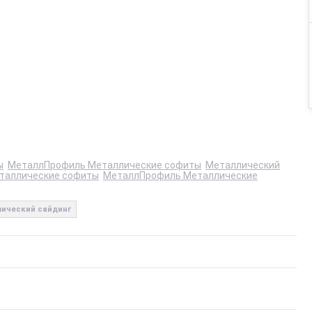
ы
МеталлПрофиль Металлические софиты
Металлический
таллические софиты
МеталлПрофиль Металлические
ический сайдинг