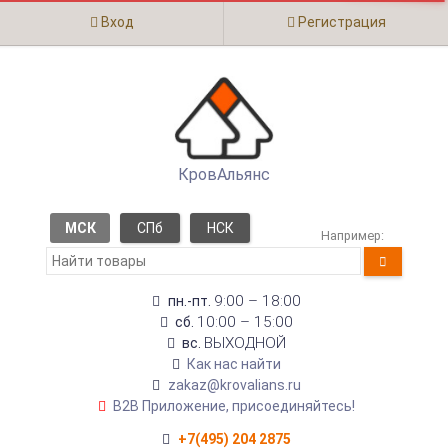
Вход
Регистрация
КровАльянс
МСК
СПб
НСК
Например:
9:00 – 18:00
пн.-пт.
10:00 – 15:00
сб.
ВЫХОДНОЙ
вс.
Как нас найти
zakaz@krovalians.ru
B2B Приложение, присоединяйтесь!
+7(495) 204 2875