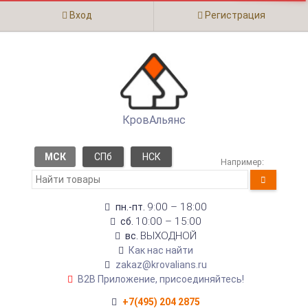
Вход
Регистрация
КровАльянс
МСК
СПб
НСК
Например:
9:00 – 18:00
пн.-пт.
10:00 – 15:00
сб.
ВЫХОДНОЙ
вс.
Как нас найти
zakaz@krovalians.ru
B2B Приложение, присоединяйтесь!
+7(495) 204 2875