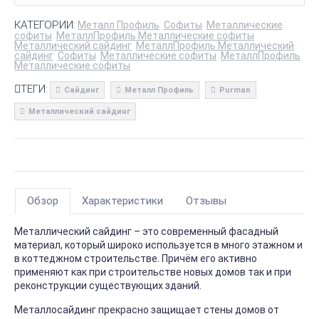
КАТЕГОРИИ:
Металл Профиль
Софиты
Металлические
софиты
МеталлПрофиль Металлические софиты
Металлический сайдинг
МеталлПрофиль Металлический
сайдинг
Софиты
Металлические софиты
МеталлПрофиль
Металлические софиты
ТЕГИ:
Сайдинг
Металл Профиль
Purman
Металлический сайдинг
Обзор
Характеристики
Отзывы
Металлический сайдинг – это современный фасадный
материал, который широко используется в много этажном и
в коттеджном строительстве. Причём его активно
применяют как при строительстве новых домов так и при
реконструкции существующих зданий.
Металлосайдинг прекрасно защищает стены домов от