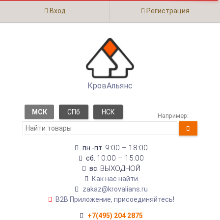
Вход
Регистрация
КровАльянс
МСК
СПб
НСК
Например:
9:00 – 18:00
пн.-пт.
10:00 – 15:00
сб.
ВЫХОДНОЙ
вс.
Как нас найти
zakaz@krovalians.ru
B2B Приложение, присоединяйтесь!
+7(495) 204 2875