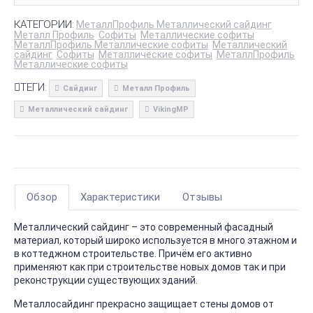
КАТЕГОРИИ:
МеталлПрофиль Металлический сайдинг
Металл Профиль
Софиты
Металлические софиты
МеталлПрофиль Металлические софиты
Металлический
сайдинг
Софиты
Металлические софиты
МеталлПрофиль
Металлические софиты
ТЕГИ:
Сайдинг
Металл Профиль
Металлический сайдинг
VikingMP
Обзор
Характеристики
Отзывы
Металлический сайдинг – это современный фасадный
материал, который широко используется в много этажном и
в коттеджном строительстве. Причём его активно
применяют как при строительстве новых домов так и при
реконструкции существующих зданий.
Металлосайдинг прекрасно защищает стены домов от