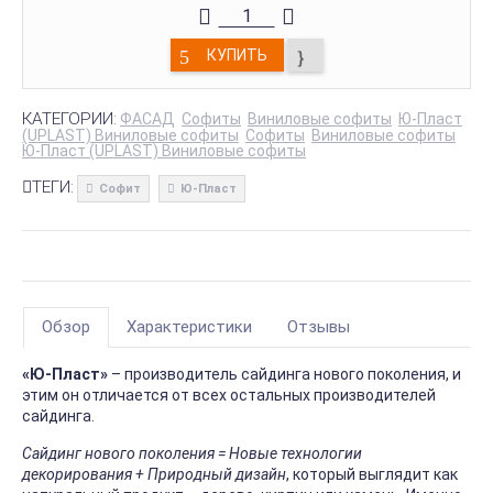
КУПИТЬ
КАТЕГОРИИ:
ФАСАД
Софиты
Виниловые софиты
Ю-Пласт
(UPLAST) Виниловые софиты
Софиты
Виниловые софиты
Ю-Пласт (UPLAST) Виниловые софиты
ТЕГИ:
Софит
Ю-Пласт
Обзор
Характеристики
Отзывы
«Ю-Пласт»
– производитель сайдинга нового поколения, и
этим он отличается от всех остальных производителей
сайдинга.
Сайдинг нового поколения = Новые технологии
декорирования + Природный дизайн
, который выглядит как