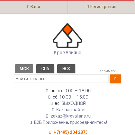
Вход
Регистрация
КровАльянс
МСК
СПб
НСК
Например:
9:00 – 18:00
пн.-пт.
10:00 – 15:00
сб.
ВЫХОДНОЙ
вс.
Как нас найти
zakaz@krovalians.ru
B2B Приложение, присоединяйтесь!
+7(495) 204 2875