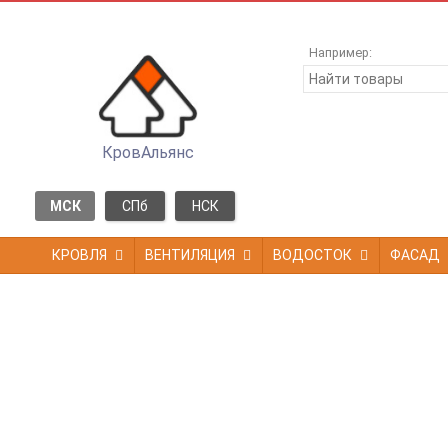
Например:
КровАльянс
МСК
СПб
НСК
КРОВЛЯ
ВЕНТИЛЯЦИЯ
ВОДОСТОК
ФАСАД