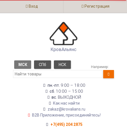
Вход
Регистрация
КровАльянс
МСК
СПб
НСК
Например:
9:00 – 18:00
пн.-пт.
10:00 – 15:00
сб.
ВЫХОДНОЙ
вс.
Как нас найти
zakaz@krovalians.ru
B2B Приложение, присоединяйтесь!
+7(495) 204 2875