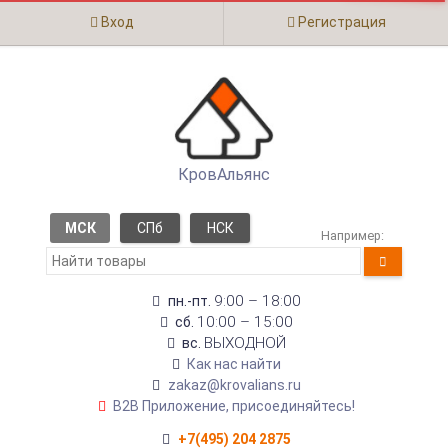
Вход
Регистрация
КровАльянс
МСК
СПб
НСК
Например:
9:00 – 18:00
пн.-пт.
10:00 – 15:00
сб.
ВЫХОДНОЙ
вс.
Как нас найти
zakaz@krovalians.ru
B2B Приложение, присоединяйтесь!
+7(495) 204 2875