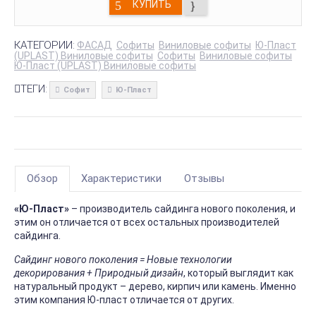
КУПИТЬ
КАТЕГОРИИ:
ФАСАД
Софиты
Виниловые софиты
Ю-Пласт
(UPLAST) Виниловые софиты
Софиты
Виниловые софиты
Ю-Пласт (UPLAST) Виниловые софиты
ТЕГИ:
Софит
Ю-Пласт
Обзор
Характеристики
Отзывы
«Ю-Пласт»
– производитель сайдинга нового поколения, и
этим он отличается от всех остальных производителей
сайдинга.
Сайдинг нового поколения = Новые технологии
декорирования + Природный дизайн
, который выглядит как
натуральный продукт – дерево, кирпич или камень. Именно
этим компания Ю-пласт отличается от других.