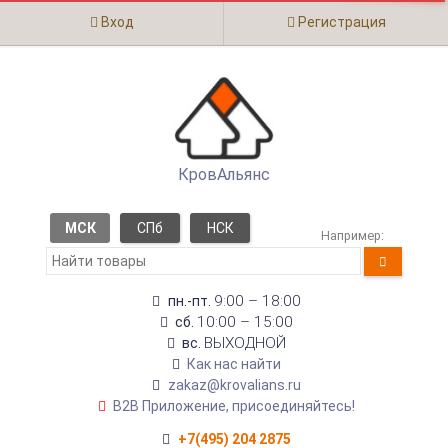
Вход
Регистрация
КровАльянс
МСК
СПб
НСК
Например:
9:00 – 18:00
пн.-пт.
10:00 – 15:00
сб.
ВЫХОДНОЙ
вс.
Как нас найти
zakaz@krovalians.ru
B2B Приложение, присоединяйтесь!
+7(495) 204 2875