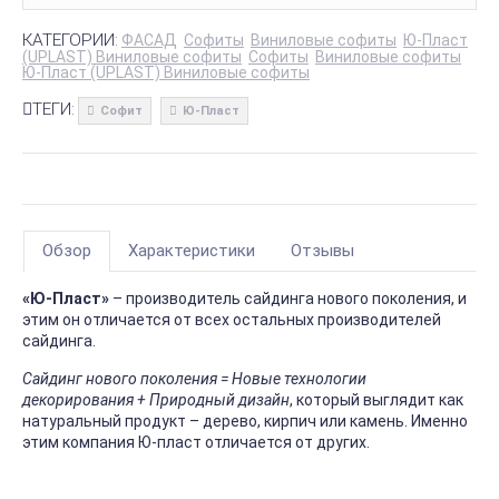
КАТЕГОРИИ:
ФАСАД
Софиты
Виниловые софиты
Ю-Пласт
(UPLAST) Виниловые софиты
Софиты
Виниловые софиты
Ю-Пласт (UPLAST) Виниловые софиты
ТЕГИ:
Софит
Ю-Пласт
Обзор
Характеристики
Отзывы
«Ю-Пласт»
– производитель сайдинга нового поколения, и
этим он отличается от всех остальных производителей
сайдинга.
Сайдинг нового поколения = Новые технологии
декорирования + Природный дизайн
, который выглядит как
натуральный продукт – дерево, кирпич или камень. Именно
этим компания Ю-пласт отличается от других.