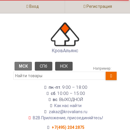
Вход
Регистрация
КровАльянс
МСК
СПб
НСК
Например:
9:00 – 18:00
пн.-пт.
10:00 – 15:00
сб.
ВЫХОДНОЙ
вс.
Как нас найти
zakaz@krovalians.ru
B2B Приложение, присоединяйтесь!
+7(495) 204 2875