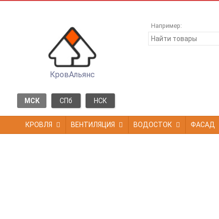
Например:
КровАльянс
МСК
СПб
НСК
КРОВЛЯ
ВЕНТИЛЯЦИЯ
ВОДОСТОК
ФАСАД