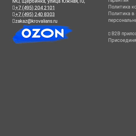
Гарантия
МО, Щербинка, улица Южная,10,
Политика к
+7 (495) 204 2101
Политика в
+7 (495) 240 8303
персональн
zakaz@krovalians.ru
B2B прило
Присоединя