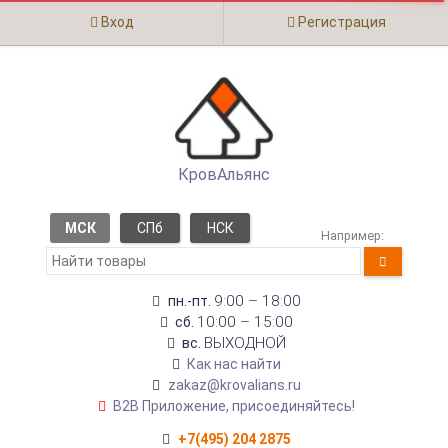
Вход
Регистрация
КровАльянс
МСК
СПб
НСК
Например:
9:00 – 18:00
пн.-пт.
10:00 – 15:00
сб.
ВЫХОДНОЙ
вс.
Как нас найти
zakaz@krovalians.ru
B2B Приложение, присоединяйтесь!
+7(495) 204 2875