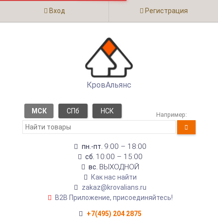
Вход
Регистрация
КровАльянс
МСК
СПб
НСК
Например:
9:00 – 18:00
пн.-пт.
10:00 – 15:00
сб.
ВЫХОДНОЙ
вс.
Как нас найти
zakaz@krovalians.ru
B2B Приложение, присоединяйтесь!
+7(495) 204 2875