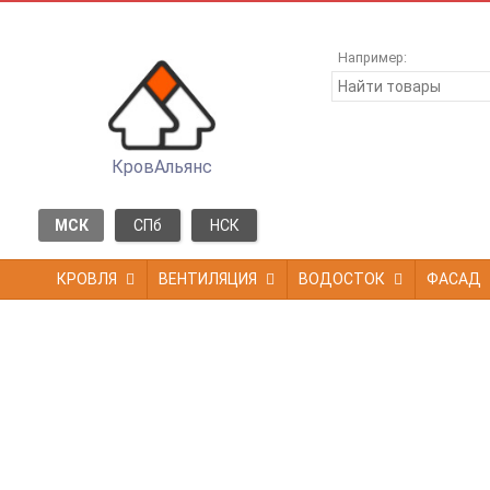
Например:
КровАльянс
МСК
СПб
НСК
КРОВЛЯ
ВЕНТИЛЯЦИЯ
ВОДОСТОК
ФАСАД