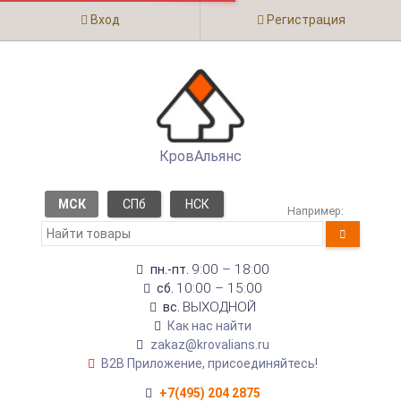
Вход
Регистрация
КровАльянс
МСК
СПб
НСК
Например:
9:00 – 18:00
пн.-пт.
10:00 – 15:00
сб.
ВЫХОДНОЙ
вс.
Как нас найти
zakaz@krovalians.ru
B2B Приложение, присоединяйтесь!
+7(495) 204 2875