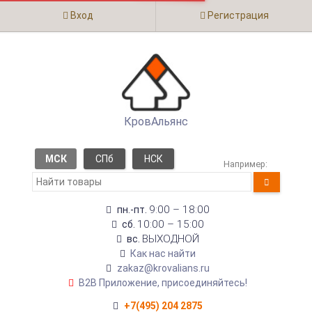
Вход
Регистрация
КровАльянс
МСК
СПб
НСК
Например:
9:00 – 18:00
пн.-пт.
10:00 – 15:00
сб.
ВЫХОДНОЙ
вс.
Как нас найти
zakaz@krovalians.ru
B2B Приложение, присоединяйтесь!
+7(495) 204 2875