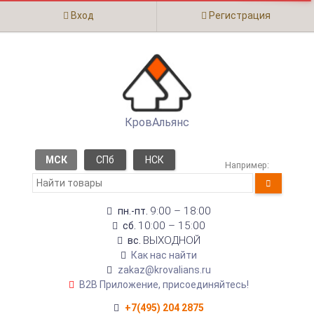
Вход
Регистрация
КровАльянс
МСК
СПб
НСК
Например:
9:00 – 18:00
пн.-пт.
10:00 – 15:00
сб.
ВЫХОДНОЙ
вс.
Как нас найти
zakaz@krovalians.ru
B2B Приложение, присоединяйтесь!
+7(495) 204 2875