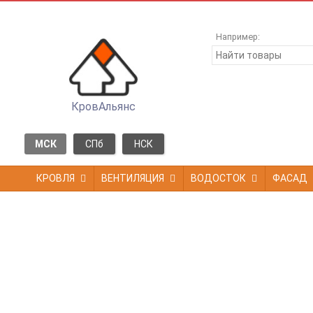
Например:
КровАльянс
МСК
СПб
НСК
КРОВЛЯ
ВЕНТИЛЯЦИЯ
ВОДОСТОК
ФАСАД