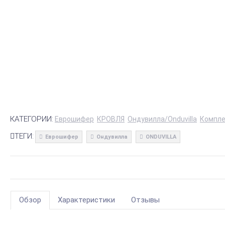
КАТЕГОРИИ:
Еврошифер
КРОВЛЯ
Ондувилла/Onduvilla
Компл
ТЕГИ:
Еврошифер
Ондувилла
ONDUVILLA
Обзор
Характеристики
Отзывы