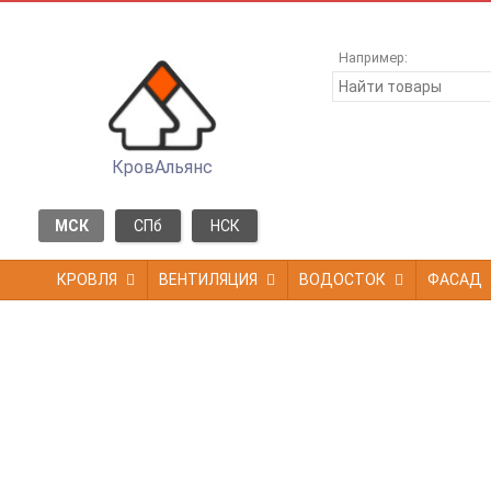
Например:
КровАльянс
МСК
СПб
НСК
КРОВЛЯ
ВЕНТИЛЯЦИЯ
ВОДОСТОК
ФАСАД