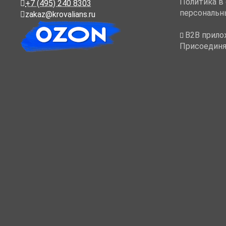
Политика в
+7 (495) 240 8303
персональн
zakaz@krovalians.ru
B2B прило
Присоединя