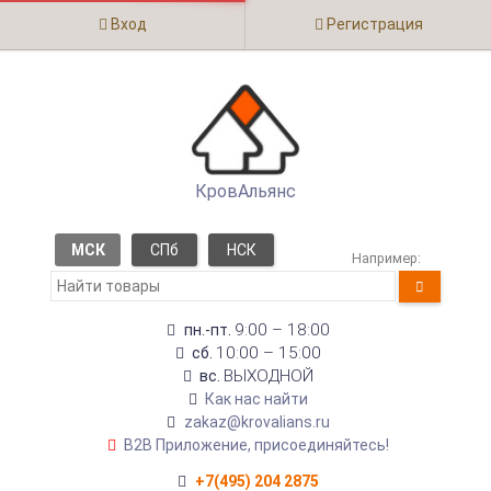
Вход
Регистрация
КровАльянс
МСК
СПб
НСК
Например:
9:00 – 18:00
пн.-пт.
10:00 – 15:00
сб.
ВЫХОДНОЙ
вс.
Как нас найти
zakaz@krovalians.ru
B2B Приложение, присоединяйтесь!
+7(495) 204 2875