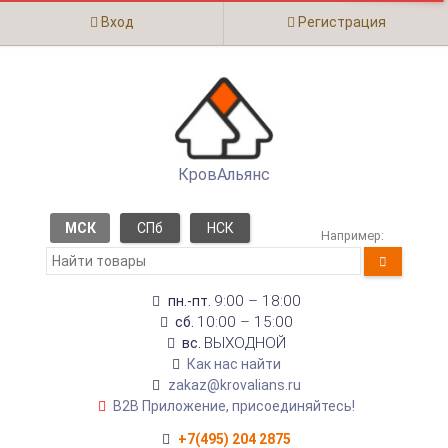
Вход
Регистрация
КровАльянс
МСК
СПб
НСК
Например:
9:00 – 18:00
пн.-пт.
10:00 – 15:00
сб.
ВЫХОДНОЙ
вс.
Как нас найти
zakaz@krovalians.ru
B2B Приложение, присоединяйтесь!
+7(495) 204 2875