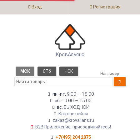
Вход
Регистрация
КровАльянс
МСК
СПб
НСК
Например:
9:00 – 18:00
пн.-пт.
10:00 – 15:00
сб.
ВЫХОДНОЙ
вс.
Как нас найти
zakaz@krovalians.ru
B2B Приложение, присоединяйтесь!
+7(495) 204 2875