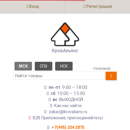
Вход
Регистрация
КровАльянс
МСК
СПб
НСК
Например:
9:00 – 18:00
пн.-пт.
10:00 – 15:00
сб.
ВЫХОДНОЙ
вс.
Как нас найти
zakaz@krovalians.ru
B2B Приложение, присоединяйтесь!
+7(495) 204 2875