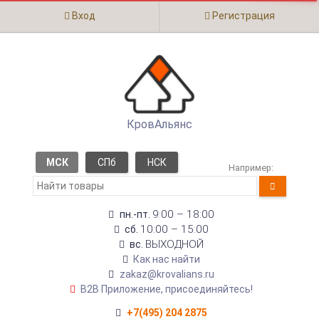
Вход
Регистрация
КровАльянс
МСК
СПб
НСК
Например:
9:00 – 18:00
пн.-пт.
10:00 – 15:00
сб.
ВЫХОДНОЙ
вс.
Как нас найти
zakaz@krovalians.ru
B2B Приложение, присоединяйтесь!
+7(495) 204 2875