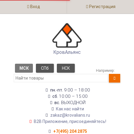
Вход
Регистрация
КровАльянс
МСК
СПб
НСК
Например:
9:00 – 18:00
пн.-пт.
10:00 – 15:00
сб.
ВЫХОДНОЙ
вс.
Как нас найти
zakaz@krovalians.ru
B2B Приложение, присоединяйтесь!
+7(495) 204 2875