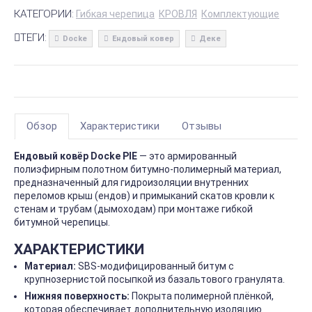
КАТЕГОРИИ:
Гибкая черепица
КРОВЛЯ
Комплектующие
ТЕГИ:
Docke
Ендовый ковер
Деке
Обзор
Характеристики
Отзывы
Ендовый ковёр Docke PIE
— это армированный
полиэфирным полотном битумно-полимерный материал,
предназначенный для гидроизоляции внутренних
переломов крыш (ендов) и примыканий скатов кровли к
стенам и трубам (дымоходам) при монтаже гибкой
битумной черепицы.
ХАРАКТЕРИСТИКИ
Материал:
SBS-модифицированный битум с
крупнозернистой посыпкой из базальтового гранулята.
Нижняя поверхность:
Покрыта полимерной плёнкой,
которая обеспечивает дополнительную изоляцию.