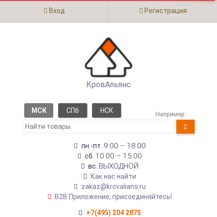
Вход
Регистрация
КровАльянс
МСК
СПб
НСК
Например:
9:00 – 18:00
пн.-пт.
10:00 – 15:00
сб.
ВЫХОДНОЙ
вс.
Как нас найти
zakaz@krovalians.ru
B2B Приложение, присоединяйтесь!
+7(495) 204 2875