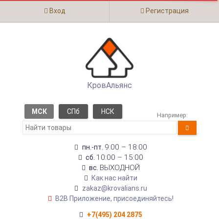
Вход
Регистрация
КровАльянс
МСК
СПб
НСК
Например:
9:00 – 18:00
пн.-пт.
10:00 – 15:00
сб.
ВЫХОДНОЙ
вс.
Как нас найти
zakaz@krovalians.ru
B2B Приложение, присоединяйтесь!
+7(495) 204 2875