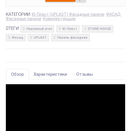
КАТЕГОРИИ:
Ю-Пласт (UPLAST) Фасадные панели
ФАСАД
Фасадные панели
Комплектующие
ТЕГИ:
Наружный угол
Ю-Пласт
STONE-HOUSE
Фасад
UPLAST
Панель фасадная
Обзор
Характеристики
Отзывы