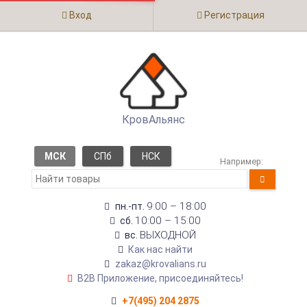
Вход
Регистрация
КровАльянс
МСК
СПб
НСК
Например:
9:00 – 18:00
пн.-пт.
10:00 – 15:00
сб.
ВЫХОДНОЙ
вс.
Как нас найти
zakaz@krovalians.ru
B2B Приложение, присоединяйтесь!
+7(495) 204 2875