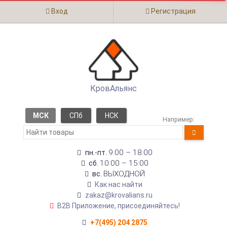
Вход
Регистрация
КровАльянс
МСК
СПб
НСК
Например:
9:00 – 18:00
пн.-пт.
10:00 – 15:00
сб.
ВЫХОДНОЙ
вс.
Как нас найти
zakaz@krovalians.ru
B2B Приложение, присоединяйтесь!
+7(495) 204 2875